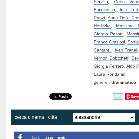
Servillo
,
Carlo Verd
Buccirosso
,
Iaia Fort
Ranzi
,
Anna Della Ro
Herlitzka
,
Massimo D
Giorgio Pasotti
,
Massi
Franco Graziosi
,
Sonia
Cantarelli
,
Ivan Franek
Vernon Dobtcheff
,
Ser
Giorgia Ferrero
,
Aldo R
Laura Rondanini.
genere :
drammatico
Save
cerca cinema
città
lascia un commento