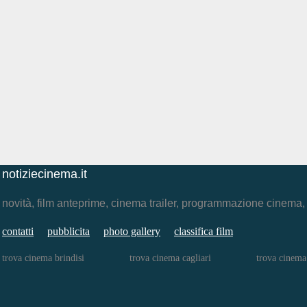
notiziecinema.it
novità, film anteprime, cinema trailer, programmazione cinema
contatti
pubblicita
photo gallery
classifica film
trova cinema brindisi
trova cinema cagliari
trova cinema 