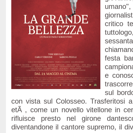
umano",
giornal
critico t
tutto
sessan
chiaman
festa ba
campiona
e conos
trascorr
sul bord
con vista sul Colosseo. Trasferitosi
etÃ , come un novello vitellone in cer
rifluisce presto nel girone dantesc
diventandone il cantore supremo, il di