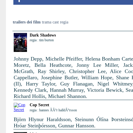
trailers dei film
trama cast regia
Dark Shadows
regia : tim burton
Johnny Depp, Michelle Pfeiffer, Helena Bonham Carte
Moretz, Bella Heathcote, Jonny Lee Miller, Jack
McGrath, Ray Shirley, Christopher Lee, Alice Co
Cappellaro, Josephine Butler, William Hope, Shane
(II), Harry Taylor, Guy Flanagan, Nigel Whitmey
Kennedy Clark, Hannah Murray, Victoria Bewick, Se
Richard Hollis, Michael Shannon.
Cop Secret
regia : hannes ÃÃ³r halldÃ³rsson
Björn Hlynur Haraldsson, Steinunn Ólína Þorsteinsdó
Hróar Steinþórsson, Gunnar Hansson.