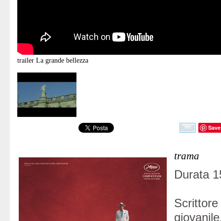
trailer
La grande bellezza
Save
trama
Durata 15
Scrittor
giovani