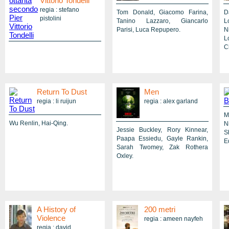
Vittorio Tondelli
Hannah Murray, Victoria Bewick,
regia : stefano
Tom Donald, Giacomo Farina,
D
Sean Mahon, Alexia Osborne,
pistolini
Tanino Lazzaro, Giancarlo
L
Richard Hollis, Michael
Parisi, Luca Repupero.
N
Shannon.
L
C
Return To Dust
Men
regia : li ruijun
regia : alex garland
M
Wu Renlin, Hai-Qing.
N
Jessie Buckley, Rory Kinnear,
S
Paapa Essiedu, Gayle Rankin,
E
Sarah Twomey, Zak Rothera
Oxley.
A History of
200 metri
Violence
regia : ameen nayfeh
regia : david