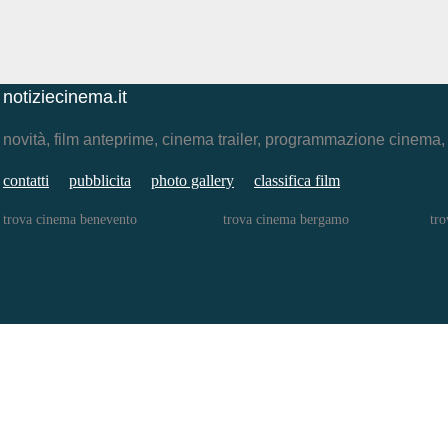
notiziecinema.it
novità, film anteprime, cinema trailer, programmazione cinema
contatti
pubblicita
photo gallery
classifica film
trova cinema benevento
trova cinema bergamo
tro