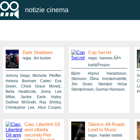
notizie cinema
Dark Shadows
Cop Secret
regia : tim burton
regia : hannes ÃÃ³r
halldÃ³rsson
Björn Hlynur Haraldsson,
Johnny Depp, Michelle Pfeiffer,
G
Steinunn Ólína Þorsteinsdóttir,
Helena Bonham Carter, Eva
C
Jón Gnarr, Steinþór Hróar
Green, Chloë Grace Moretz,
L
Steinþórsson, Gunnar Hansson.
Bella Heathcote, Jonny Lee
P
Miller, Jackie Earle Haley,
Gulliver McGrath, Ray Shirley,
Christopher Lee, Alice Cooper,
Ivan Kaye, Susanna Cappellaro,
Josephine Butler, William Hope,
Shane Rimmer, Michael
Ciao, Libertini! Gli
Silence: All Roads
Shannon (II), Harry Taylor, Guy
anni ottanta
Lead to Music
Flanagan, Nigel Whitmey, Philip
secondo Pier
regia : haider rashid
Bulcock, Sophie Kennedy Clark,