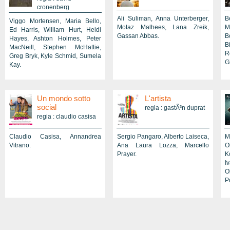
cronenberg
Ali Suliman, Anna Unterberger,
B
Viggo Mortensen, Maria Bello,
Motaz Malhees, Lana Zreik,
M
Ed Harris, William Hurt, Heidi
Gassan Abbas.
B
Hayes, Ashton Holmes, Peter
B
MacNeill, Stephen McHattie,
R
Greg Bryk, Kyle Schmid, Sumela
Gi
Kay.
Un mondo sotto
L'artista
social
regia : gastÃ³n duprat
regia : claudio casisa
Claudio Casisa, Annandrea
Sergio Pangaro, Alberto Laiseca,
M
Vitrano.
Ana Laura Lozza, Marcello
O
Prayer.
K
I
O
P