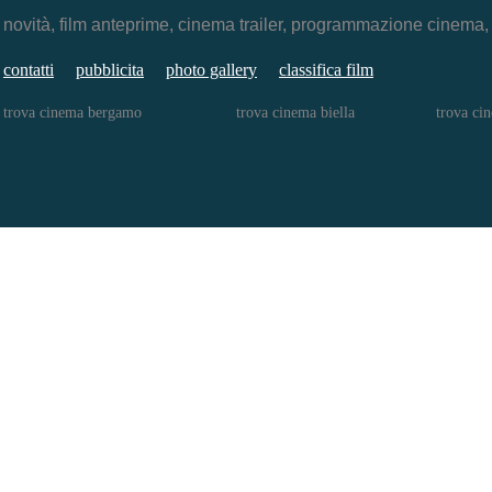
novità, film anteprime, cinema trailer, programmazione cinema
contatti
pubblicita
photo gallery
classifica film
trova cinema bergamo
trova cinema biella
trova ci