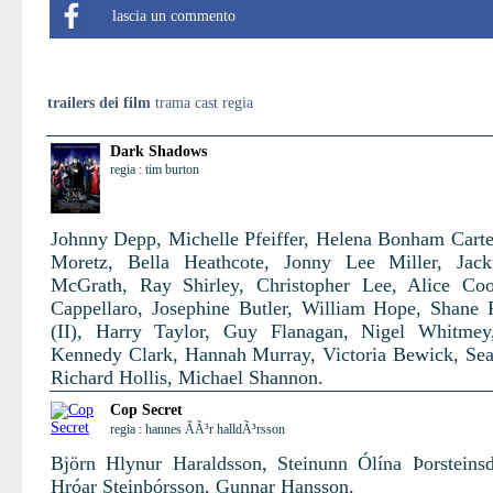
lascia un commento
trailers dei film
trama cast regia
Dark Shadows
regia : tim burton
Johnny Depp, Michelle Pfeiffer, Helena Bonham Carte
Moretz, Bella Heathcote, Jonny Lee Miller, Jack
McGrath, Ray Shirley, Christopher Lee, Alice Co
Cappellaro, Josephine Butler, William Hope, Shane
(II), Harry Taylor, Guy Flanagan, Nigel Whitmey
Kennedy Clark, Hannah Murray, Victoria Bewick, Se
Richard Hollis, Michael Shannon.
Cop Secret
regia : hannes ÃÃ³r halldÃ³rsson
Björn Hlynur Haraldsson, Steinunn Ólína Þorsteinsdó
Hróar Steinþórsson, Gunnar Hansson.