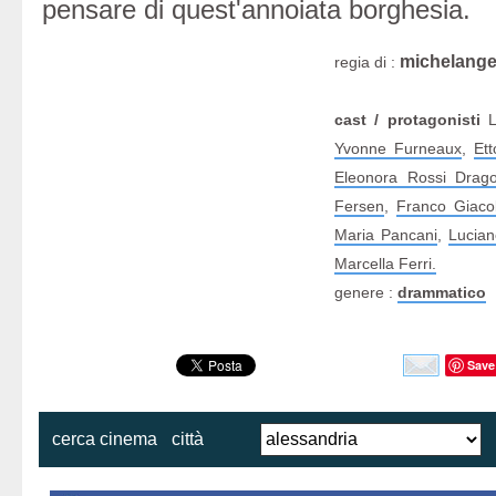
pensare di quest'annoiata borghesia.
michelange
regia di :
cast / protagonisti
L
Yvonne Furneaux
,
Et
Eleonora Rossi Drag
Fersen
,
Franco Giaco
Maria Pancani
,
Lucian
Marcella Ferri.
genere :
drammatico
Save
cerca cinema
città