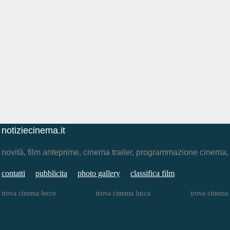
notiziecinema.it
novità, film anteprime, cinema trailer, programmazione cinema
contatti
pubblicita
photo gallery
classifica film
trova cinema lecco
trova cinema lucca
trova cinema