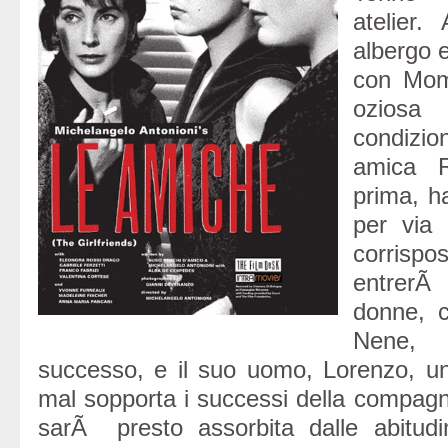
atelier.
albergo 
con Mom
ozios
condizio
amica R
prima, ha
per via
corrisp
entrerÃ 
donne, 
Nene,
successo, e il suo uomo, Lorenzo, un p
mal sopporta i successi della compagna
sarÃ presto assorbita dalle abitud