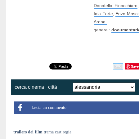
Donatella Finocchiaro
Iaia Forte
,
Enzo Mosca
Arena.
genere :
documentari
Save
cerca cinema
città
lascia un commento
trailers dei film
trama cast regia