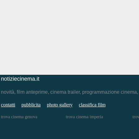
notiziecinema.it
novità, film anteprime, cinema trailer, programmazione cinema
contatti
pubblicita
photo gallery
classifica film
trova cinema genova
trova cinema imperia
tro