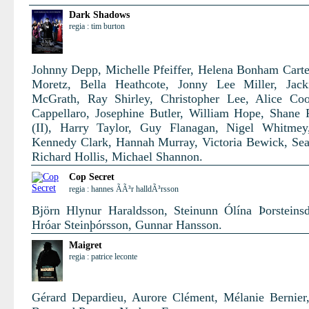
Dark Shadows
regia : tim burton
Johnny Depp, Michelle Pfeiffer, Helena Bonham Carte
Moretz, Bella Heathcote, Jonny Lee Miller, Jack
McGrath, Ray Shirley, Christopher Lee, Alice Co
Cappellaro, Josephine Butler, William Hope, Shane
(II), Harry Taylor, Guy Flanagan, Nigel Whitmey
Kennedy Clark, Hannah Murray, Victoria Bewick, Se
Richard Hollis, Michael Shannon.
Cop Secret
regia : hannes ÃÃ³r halldÃ³rsson
Björn Hlynur Haraldsson, Steinunn Ólína Þorsteinsdó
Hróar Steinþórsson, Gunnar Hansson.
Maigret
regia : patrice leconte
Gérard Depardieu, Aurore Clément, Mélanie Bernier,