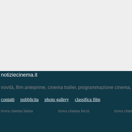
notiziecinema.it
novità, film anteprime, cinema trailer, programmazione cinema
contatti
pubblicita
photo gallery
classifica film
trova cinema latina
trova cinema lecce
trova cine