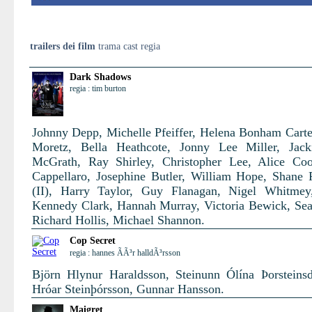
trailers dei film
trama cast regia
Dark Shadows
regia : tim burton
Johnny Depp, Michelle Pfeiffer, Helena Bonham Carte
Moretz, Bella Heathcote, Jonny Lee Miller, Jack
McGrath, Ray Shirley, Christopher Lee, Alice Co
Cappellaro, Josephine Butler, William Hope, Shane
(II), Harry Taylor, Guy Flanagan, Nigel Whitmey
Kennedy Clark, Hannah Murray, Victoria Bewick, Se
Richard Hollis, Michael Shannon.
Cop Secret
regia : hannes ÃÃ³r halldÃ³rsson
Björn Hlynur Haraldsson, Steinunn Ólína Þorsteinsdó
Hróar Steinþórsson, Gunnar Hansson.
Maigret