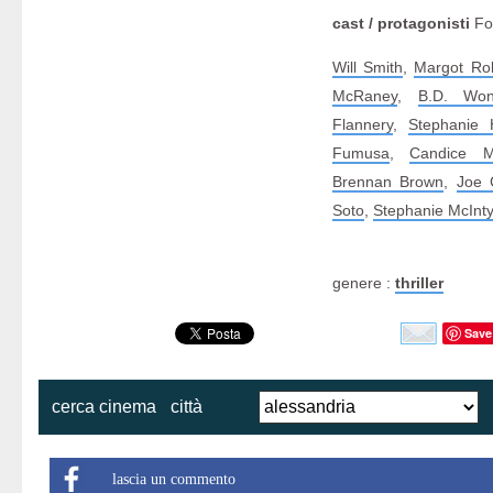
cast / protagonisti
Foc
Will Smith
,
Margot Ro
McRaney
,
B.D. Wo
Flannery
,
Stephanie 
Fumusa
,
Candice M
Brennan Brown
,
Joe 
Soto
,
Stephanie McInt
genere :
thriller
Save
cerca cinema
città
lascia un commento