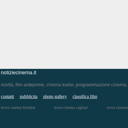
notiziecinema.it
novità, film anteprime, cinema trailer, programmazione cinema
contatti
pubblicita
photo gallery
classifica film
trova cinema brindisi
trova cinema cagliari
trova cinema 