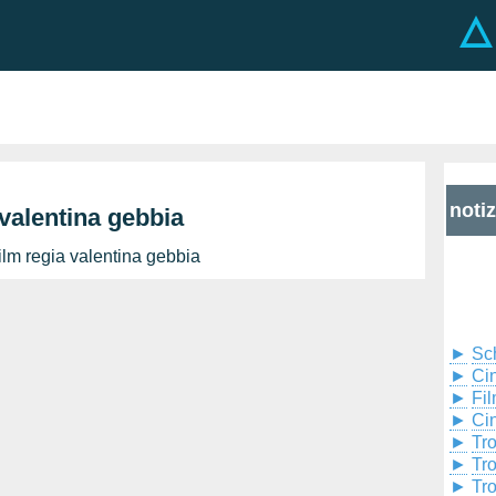
noti
 valentina gebbia
ilm regia valentina gebbia
►
Sc
►
Cin
►
Fil
►
Ci
►
Tr
►
Tr
►
Tr