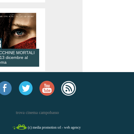
CCHINE MORTALI
 13 dicembre al
ema
trova cinema campobasso
(c) media promotion srl - web agency