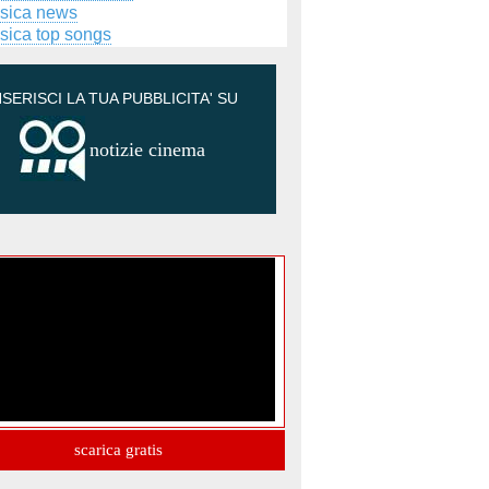
sica news
sica top songs
NSERISCI LA TUA PUBBLICITA' SU
notizie cinema
scarica gratis