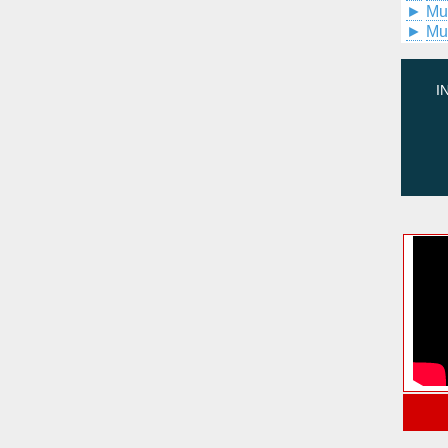
►
Mu
►
Mu
I