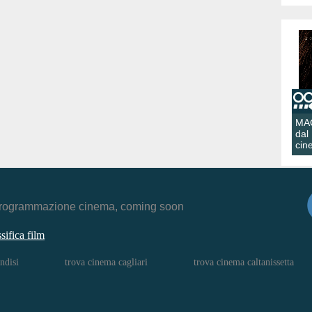
MA
dal
cin
r, programmazione cinema, coming soon
ssifica film
ndisi
trova cinema cagliari
trova cinema caltanissetta