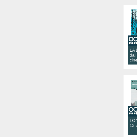
LA
dal
cin
LON
13 