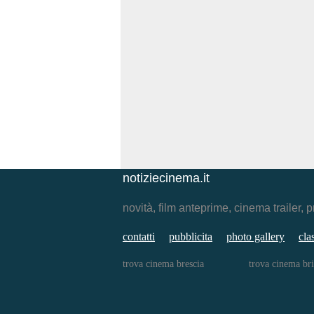
notiziecinema.it
novità, film anteprime, cinema traile
contatti
pubblicita
photo gallery
cla
trova cinema brescia
trova cinema bri