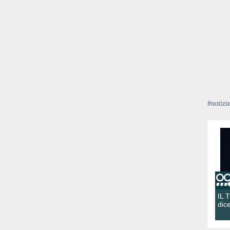
#notizi
IL 
dic