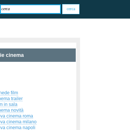
zie cinema
hede film
ema trailer
m in sala
nema novità
ova cinema roma
ova cinema milano
ova cinema napoli