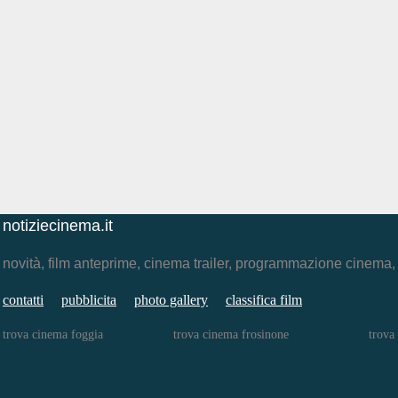
notiziecinema.it
novità, film anteprime, cinema trailer, programmazione cinema
contatti
pubblicita
photo gallery
classifica film
trova cinema foggia
trova cinema frosinone
trova