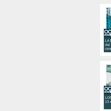
LA
dal
cin
LON
13 