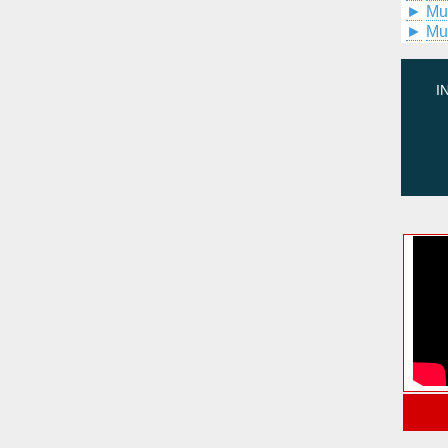
►
Mu
►
Mu
I