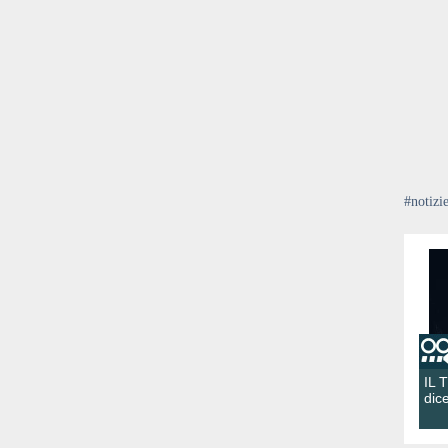
#notizi
IL 
dic