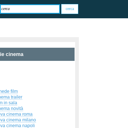
zie cinema
hede film
ema trailer
m in sala
nema novità
ova cinema roma
ova cinema milano
ova cinema napoli