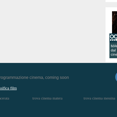
MA
dal
cin
r, programmazione cinema, coming soon
ssifica film
cerata
trova cinema matera
trova cinema messina