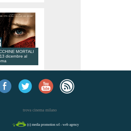
CCHINE MORTALI
 13 dicembre al
ema
trova cinema milano
(c) media promotion srl - web agency