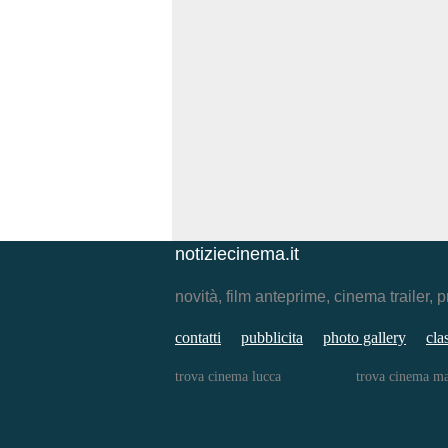
notiziecinema.it
novità, film anteprime, cinema traile
contatti
pubblicita
photo gallery
cla
trova cinema lucca
trova cinema ma