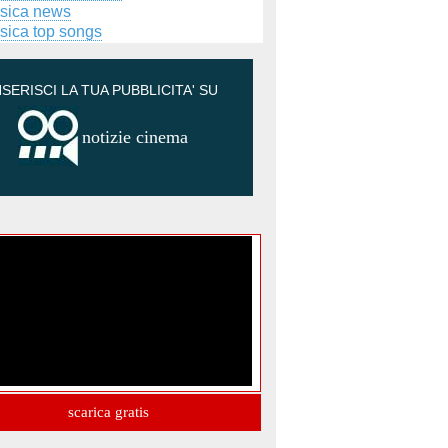
sica news
sica top songs
NSERISCI LA TUA PUBBLICITA' SU
notizie cinema
scarica gratis