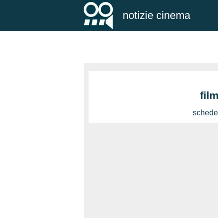
notizie cinema
fil
schede 