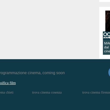
MA
dal
cin
r, programmazione cinema, coming soon
ssifica film
ema chieti
trova cinema cosenza
trova cinema firenz