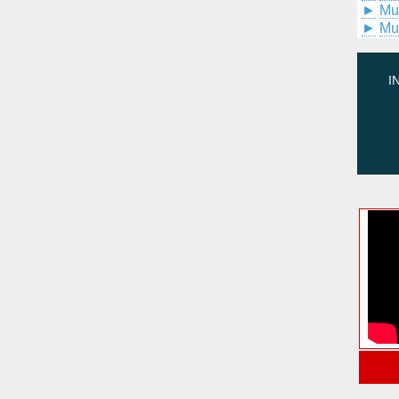
►
Mu
►
Mu
I