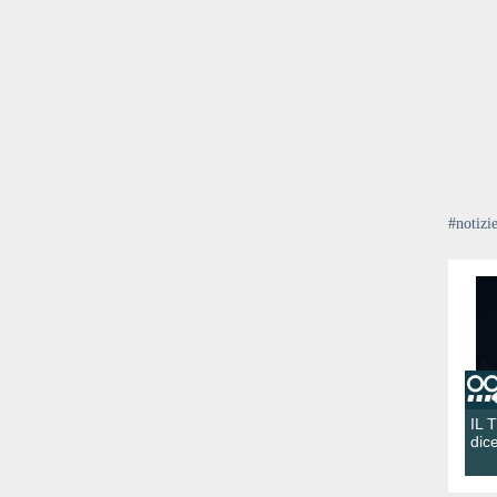
#notizi
IL 
dic