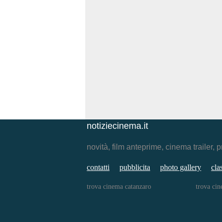
notiziecinema.it
novità, film anteprime, cinema traile
contatti
pubblicita
photo gallery
cla
trova cinema catanzaro
trova cin