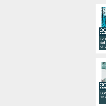
LA
dal
cin
LON
13 