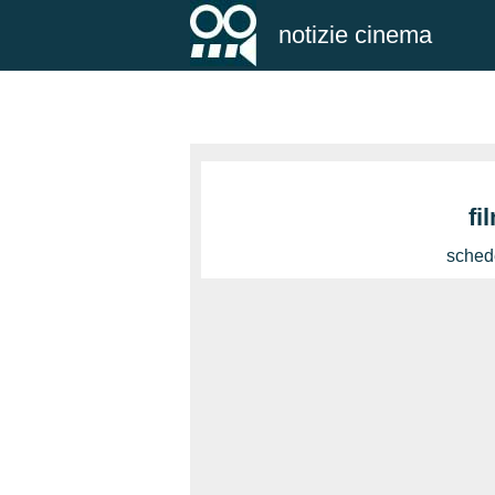
notizie cinema
fi
schede