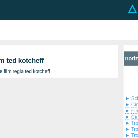
noti
lm ted kotcheff
 film regia ted kotcheff
►
Sc
►
Cin
►
Fil
►
Ci
►
Tr
►
Tr
►
Tr