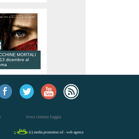
CCHINE MORTALI
 13 dicembre al
ema
e
trova cinema foggia
(c) media promotion srl - web agency