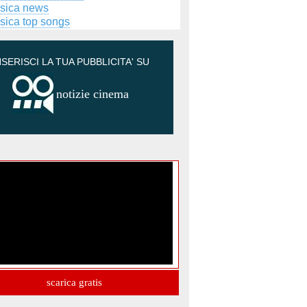
sica news
sica top songs
NSERISCI LA TUA PUBBLICITA' SU
notizie cinema
scarica gratis