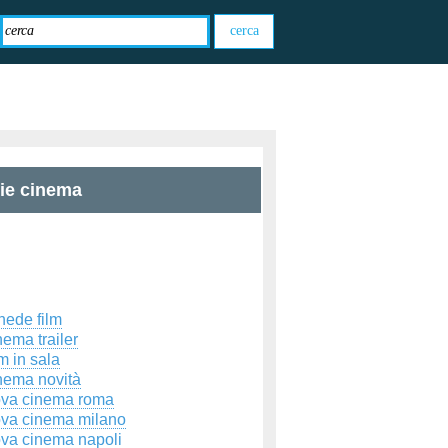
zie cinema
hede film
ema trailer
m in sala
nema novità
ova cinema roma
ova cinema milano
ova cinema napoli