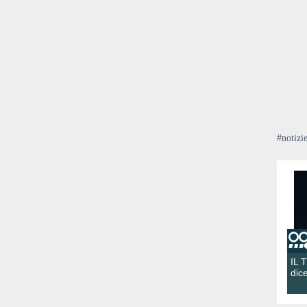
#notizi
IL 
dic