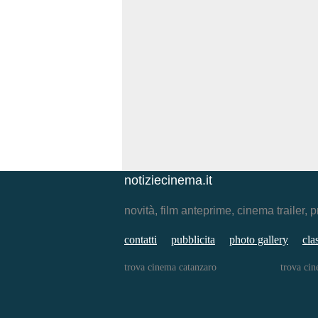
notiziecinema.it
novità, film anteprime, cinema traile
contatti
pubblicita
photo gallery
cla
trova cinema catanzaro
trova cin