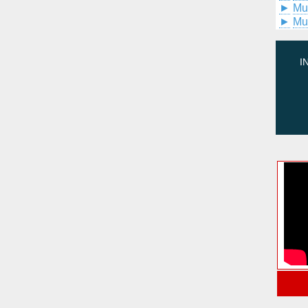
►
Mu
►
Mu
I