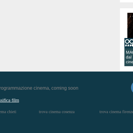
MA
dal
cin
r, programmazione cinema, coming soon
ssifica film
ema chieti
trova cinema cosenza
trova cinema firenz