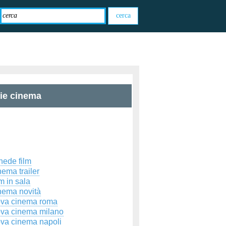
zie cinema
hede film
ema trailer
m in sala
nema novità
ova cinema roma
ova cinema milano
ova cinema napoli