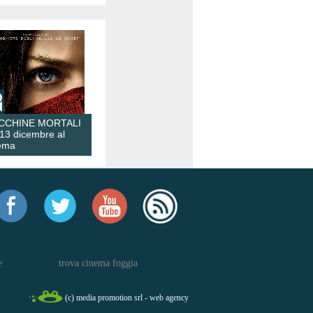
CCHINE MORTALI
 13 dicembre al
ema
e
trova cinema foggia
(c) media promotion srl - web agency