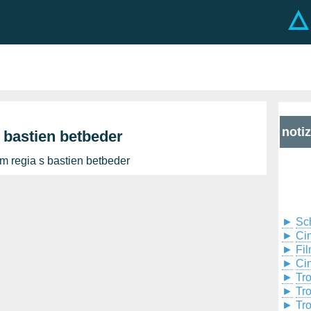
noti
s bastien betbeder
lm regia s bastien betbeder
►
Sc
►
Cin
►
Fil
►
Ci
►
Tr
►
Tr
►
Tr