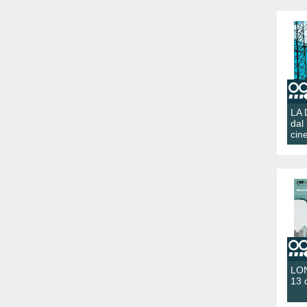
LA
dal
cin
LON
13 