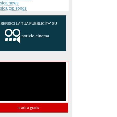
sica news
sica top songs
NSERISCI LA TUA PUBBLICITA' SU
notizie cinema
scarica gratis