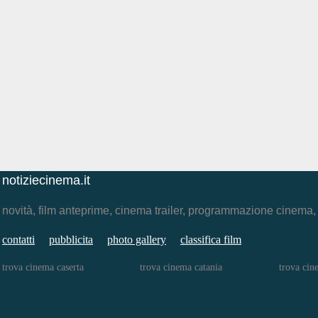
notiziecinema.it
novità, film anteprime, cinema trailer, programmazione cinema
contatti
pubblicita
photo gallery
classifica film
trova cinema caserta
trova cinema catania
trova cin