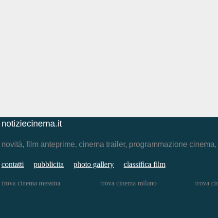
notiziecinema.it
novità, film anteprime, cinema trailer, programmazione cinema
contatti
pubblicita
photo gallery
classifica film
trova cinema messina
trova cinema milano
trova c