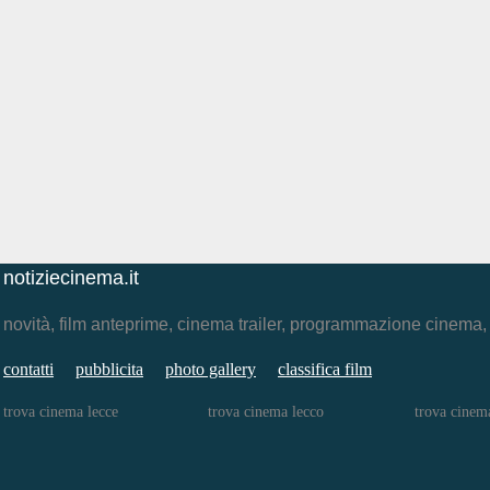
notiziecinema.it
novità, film anteprime, cinema trailer, programmazione cinema
contatti
pubblicita
photo gallery
classifica film
trova cinema lecce
trova cinema lecco
trova cinem