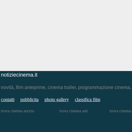
notiziecinema.it
novità, film anteprime, cinema trailer, programmazione cinema
contatti
pubblicita
photo gallery
classifica film
trova cinema arezzo
trova cinema asti
trova cinema 