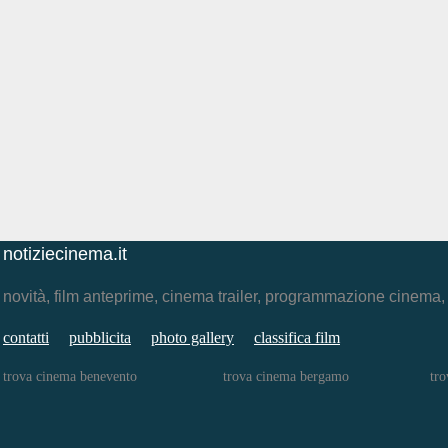
notiziecinema.it
novità, film anteprime, cinema trailer, programmazione cinema
contatti
pubblicita
photo gallery
classifica film
trova cinema benevento
trova cinema bergamo
tro