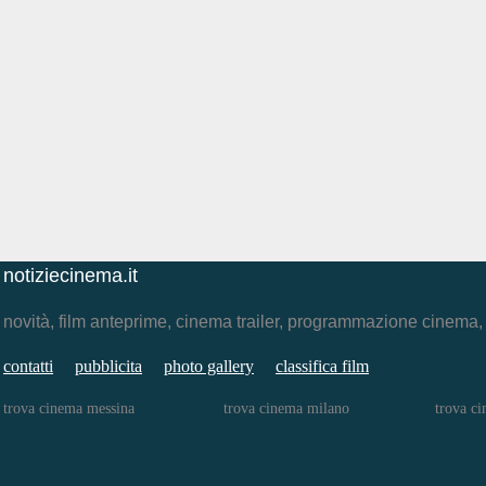
notiziecinema.it
novità, film anteprime, cinema trailer, programmazione cinema
contatti
pubblicita
photo gallery
classifica film
trova cinema messina
trova cinema milano
trova c