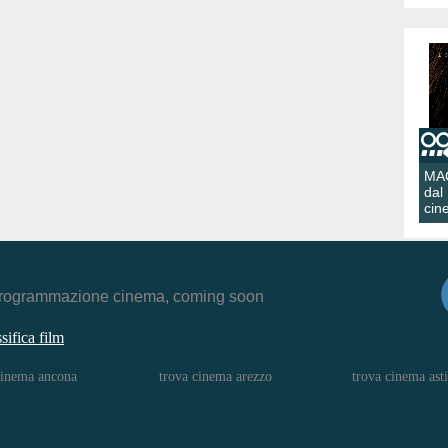
MA
dal
cin
r, programmazione cinema, coming soon
ssifica film
cinema ancona
trova cinema arezzo
trova cinema asti