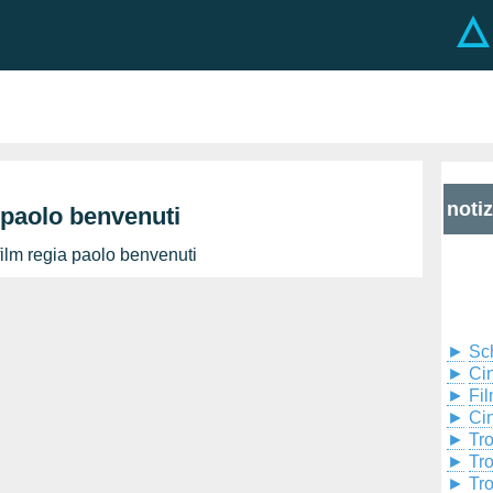
noti
 paolo benvenuti
ilm regia paolo benvenuti
►
Sc
►
Cin
►
Fil
►
Ci
►
Tr
►
Tr
►
Tr