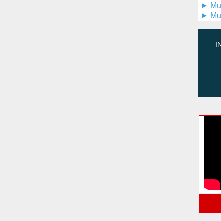
►
Mu
►
Mu
I