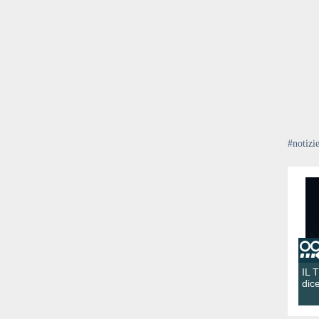
#notizi
IL 
dic