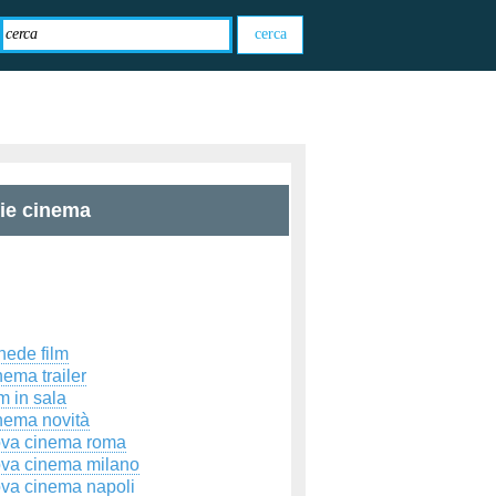
zie cinema
hede film
ema trailer
m in sala
nema novità
ova cinema roma
ova cinema milano
ova cinema napoli