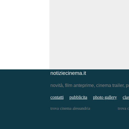
notiziecinema.it
novità, film anteprime, cinema traile
contatti
pubblicita
photo gallery
cla
trova cinema alessandria
trova 