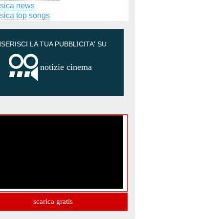
sica news
sica top songs
NSERISCI LA TUA PUBBLICITA' SU
notizie cinema
scarica gratis