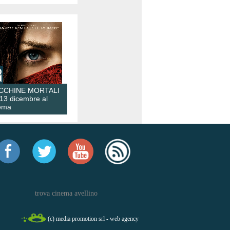
CCHINE MORTALI
 13 dicembre al
ema
trova cinema avellino
(c) media promotion srl - web agency