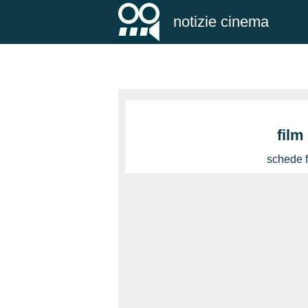
notizie cinema
film
schede f