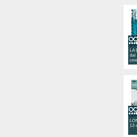
LA
dal
cin
LON
13 