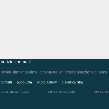
notiziecinema.it
novità, film anteprime, cinema trailer, programmazione cinema
contatti
pubblicita
photo gallery
classifica film
trova cinema firenze
trova cinema foggia
trova cine