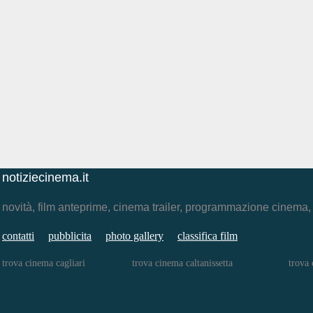
notiziecinema.it
novità, film anteprime, cinema trailer, programmazione cinema
contatti
pubblicita
photo gallery
classifica film
trova cinema cagliari
trova cinema caltanissetta
trova