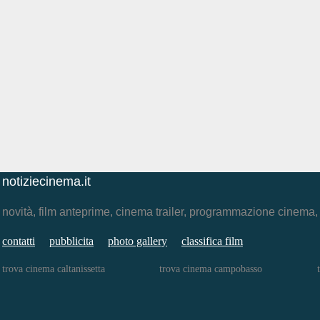
notiziecinema.it
novità, film anteprime, cinema trailer, programmazione cinema
contatti
pubblicita
photo gallery
classifica film
trova cinema caltanissetta
trova cinema campobasso