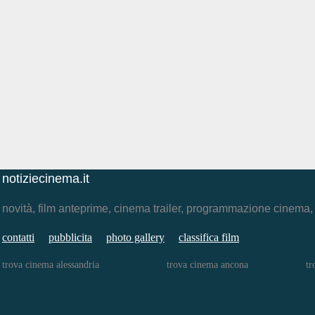
notiziecinema.it
novità, film anteprime, cinema trailer, programmazione cinema
contatti
pubblicita
photo gallery
classifica film
trova cinema alessandria
trova cinema ancona
tr