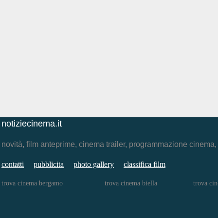
notiziecinema.it
novità, film anteprime, cinema trailer, programmazione cinema
contatti
pubblicita
photo gallery
classifica film
trova cinema bergamo
trova cinema biella
trova ci