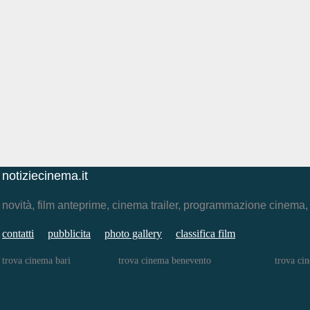
notiziecinema.it
novità, film anteprime, cinema trailer, programmazione cinema
contatti
pubblicita
photo gallery
classifica film
trova cinema bari
trova cinema benevento
trova ci