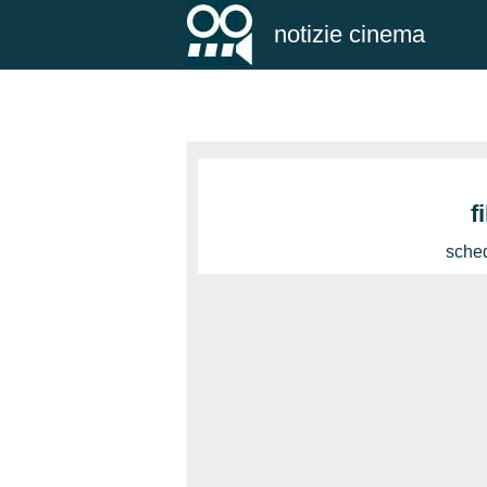
notizie cinema
f
sched