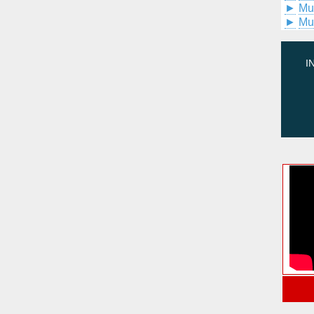
►
Mu
►
Mu
I