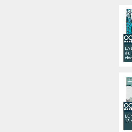
LA
dal
cin
LON
13 