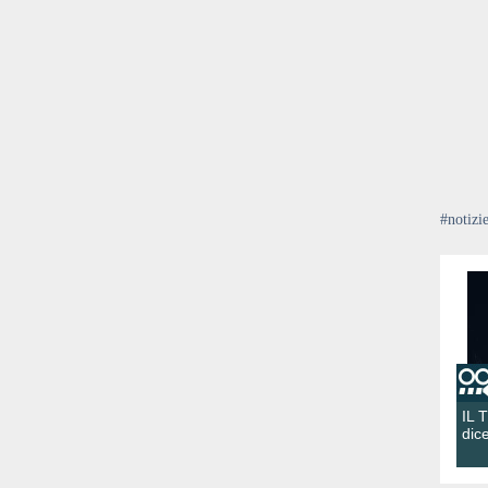
#notizi
IL 
dic