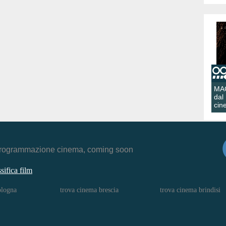
MA
dal
cin
r, programmazione cinema, coming soon
ssifica film
ologna
trova cinema brescia
trova cinema brindisi