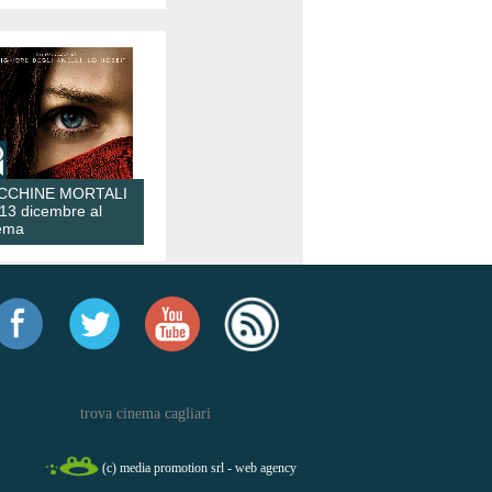
CCHINE MORTALI
 13 dicembre al
ema
trova cinema cagliari
(c) media promotion srl - web agency