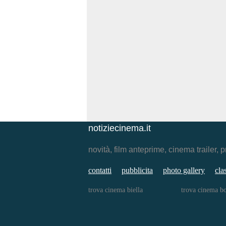
notiziecinema.it
novità, film anteprime, cinema traile
contatti
pubblicita
photo gallery
cla
trova cinema biella
trova cinema b