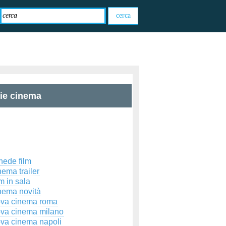
zie cinema
hede film
ema trailer
m in sala
nema novità
ova cinema roma
ova cinema milano
ova cinema napoli