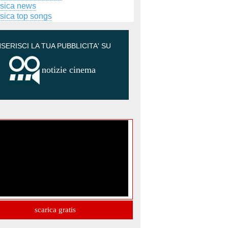
sica news
sica top songs
NSERISCI LA TUA PUBBLICITA' SU
notizie cinema
scarica gratis