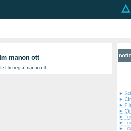
noti
ilm manon ott
e film regia manon ott
►
Sc
►
Cin
►
Fil
►
Ci
►
Tr
►
Tr
►
Tr