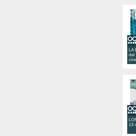
LA
dal
cin
LON
13 