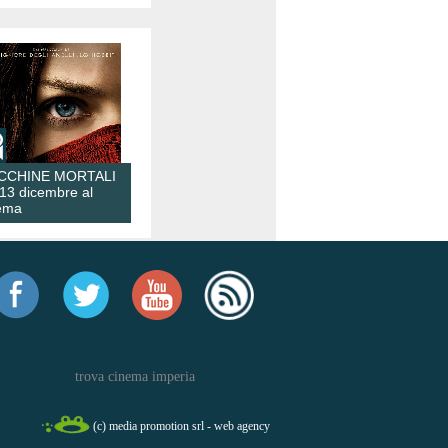
CCHINE MORTALI
 13 dicembre al
ema
trova cinema imperia
(c) media promotion srl - web agency