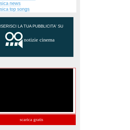
sica news
sica top songs
NSERISCI LA TUA PUBBLICITA' SU
notizie cinema
scarica gratis