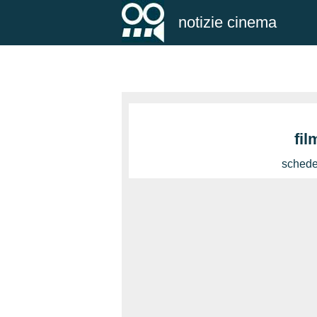
notizie cinema
fil
schede 