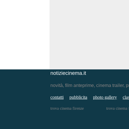
notiziecinema.it
novità, film anteprime, cinema traile
contatti
pubblicita
photo gallery
cla
trova cinema firenze
trova cinema 