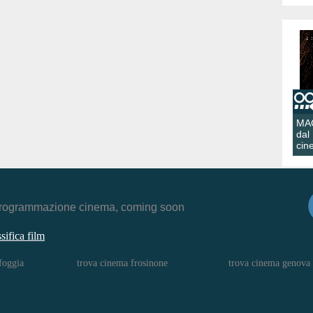
MA
dal
cin
r, programmazione cinema, coming soon
ssifica film
foggia
trova cinema frosinone
trova cinema genova