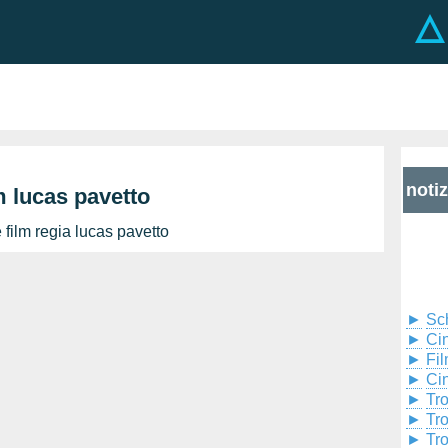
noti
m lucas pavetto
film regia lucas pavetto
►
Sc
►
Cin
►
Fil
►
Ci
►
Tr
►
Tr
►
Tr