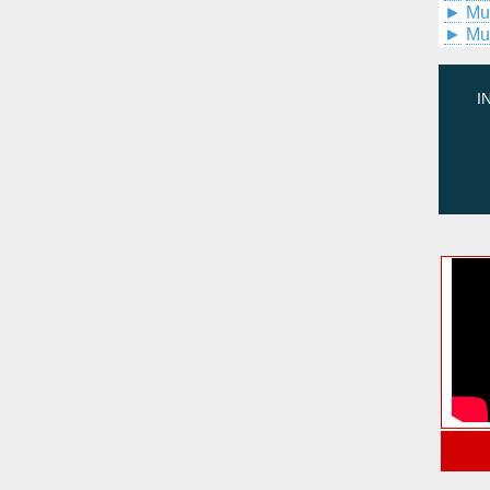
►
Mu
►
Mu
I