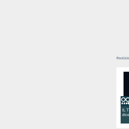
#notizi
IL 
dic