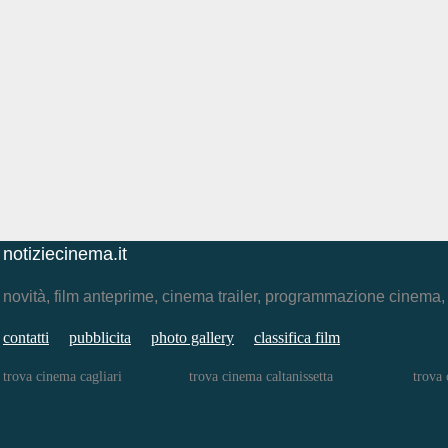
notiziecinema.it
novità, film anteprime, cinema trailer, programmazione cinema
contatti
pubblicita
photo gallery
classifica film
trova cinema cagliari
trova cinema caltanissetta
trova