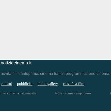
notiziecinema.it
novità, film anteprime, cinema trailer, programmazione cinema
contatti
pubblicita
photo gallery
classifica film
trova cinema caltanissetta
trova cinema campobasso