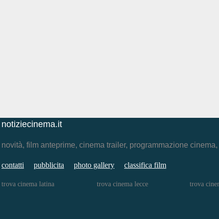
notiziecinema.it
novità, film anteprime, cinema trailer, programmazione cinema
contatti
pubblicita
photo gallery
classifica film
trova cinema latina
trova cinema lecce
trova cine