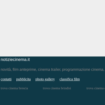
notiziecinema.it
novità, film anteprime, cinema trailer, programmazione cinema
contatti
pubblicita
photo gallery
classifica film
trova cinema brescia
trova cinema brindisi
trova cinema 