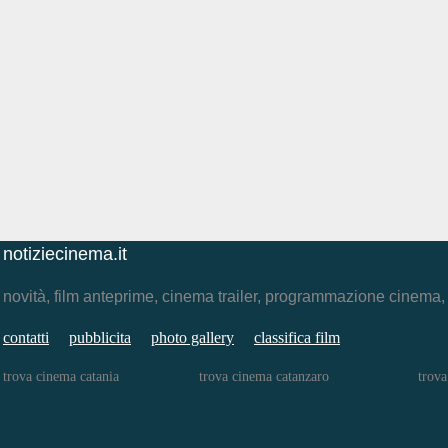
notiziecinema.it
novità, film anteprime, cinema trailer, programmazione cinema
contatti
pubblicita
photo gallery
classifica film
trova cinema catania
trova cinema catanzaro
trova