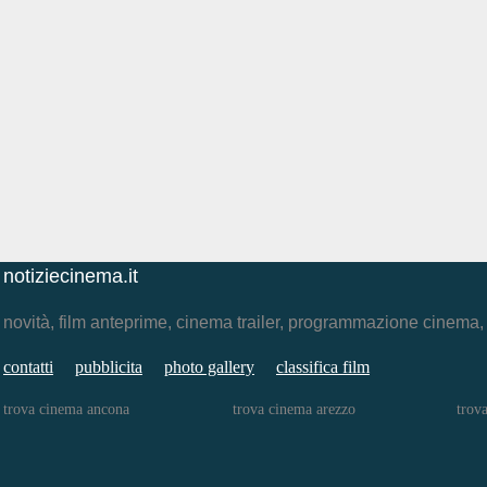
notiziecinema.it
novità, film anteprime, cinema trailer, programmazione cinema
contatti
pubblicita
photo gallery
classifica film
trova cinema ancona
trova cinema arezzo
trov