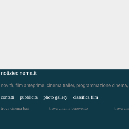
notiziecinema.it
novità, film anteprime, cinema trailer, programmazione cinema
contatti
pubblicita
photo gallery
classifica film
trova cinema bari
trova cinema benevento
trova ci