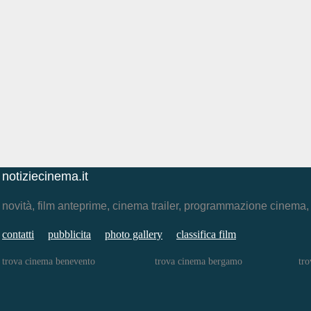
notiziecinema.it
novità, film anteprime, cinema trailer, programmazione cinema
contatti
pubblicita
photo gallery
classifica film
trova cinema benevento
trova cinema bergamo
tro