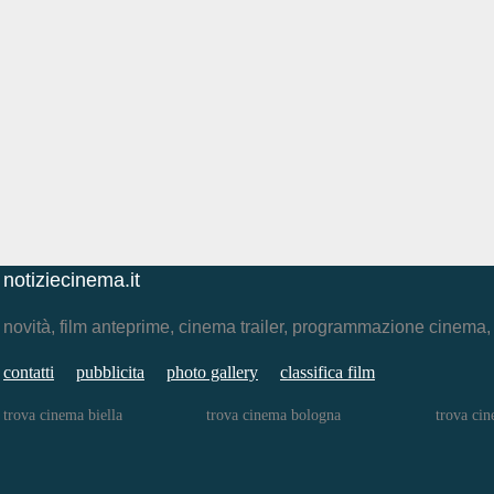
notiziecinema.it
novità, film anteprime, cinema trailer, programmazione cinema
contatti
pubblicita
photo gallery
classifica film
trova cinema biella
trova cinema bologna
trova cin