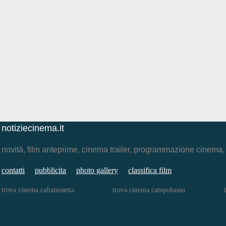
notiziecinema.it
novità, film anteprime, cinema trailer, programmazione cinema
contatti
pubblicita
photo gallery
classifica film
trova cinema caltanissetta
trova cinema campobasso