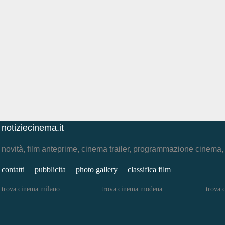
notiziecinema.it
novità, film anteprime, cinema trailer, programmazione cinema
contatti
pubblicita
photo gallery
classifica film
trova cinema milano
trova cinema modena
trova 