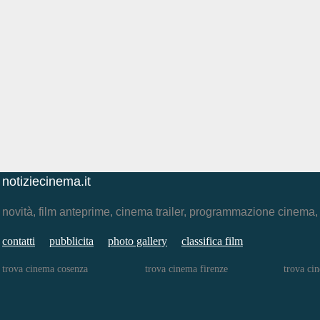
notiziecinema.it
novità, film anteprime, cinema trailer, programmazione cinema
contatti
pubblicita
photo gallery
classifica film
trova cinema cosenza
trova cinema firenze
trova ci