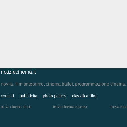
notiziecinema.it
novità, film anteprime, cinema trailer, programmazione cinema
contatti
pubblicita
photo gallery
classifica film
trova cinema chieti
trova cinema cosenza
trova cine