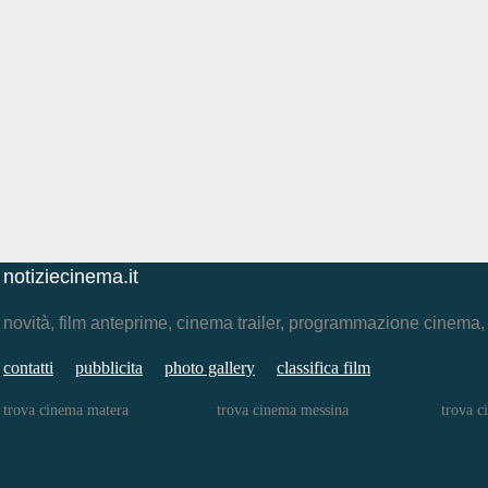
notiziecinema.it
novità, film anteprime, cinema trailer, programmazione cinema
contatti
pubblicita
photo gallery
classifica film
trova cinema matera
trova cinema messina
trova c