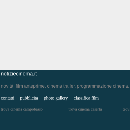
notiziecinema.it
novità, film anteprime, cinema trailer, programmazione cinema
contatti
pubblicita
photo gallery
classifica film
trova cinema campobasso
trova cinema caserta
trov