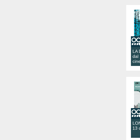
LA
dal
cin
LON
13 