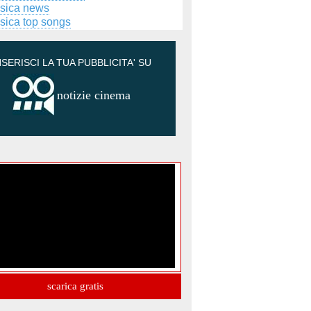
sica news
sica top songs
NSERISCI LA TUA PUBBLICITA' SU
notizie cinema
scarica gratis