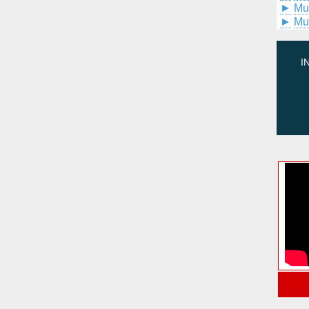
►
Mu
►
Mu
I