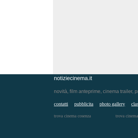
notiziecinema.it
novità, film anteprime, cinema traile
contatti
pubblicita
photo gallery
cla
trova cinema cosenza
trova cinema