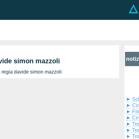
noti
avide simon mazzoli
m regia davide simon mazzoli
►
Sc
►
Cin
►
Fil
►
Ci
►
Tr
►
Tr
►
Tr