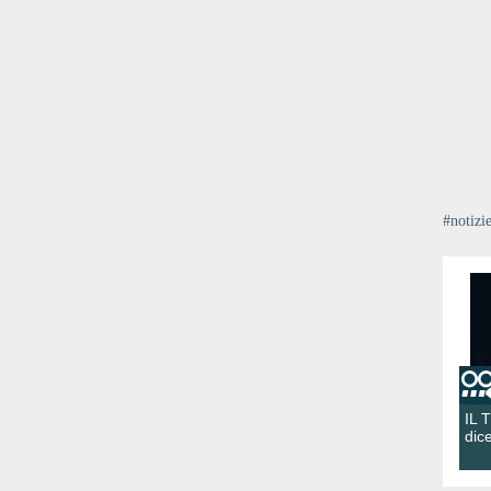
#notizi
IL 
dic