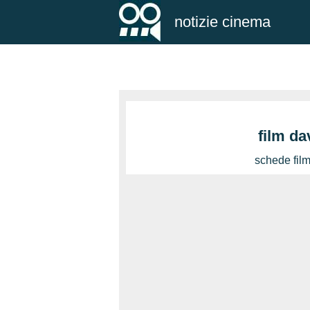
notizie cinema
film d
schede fil