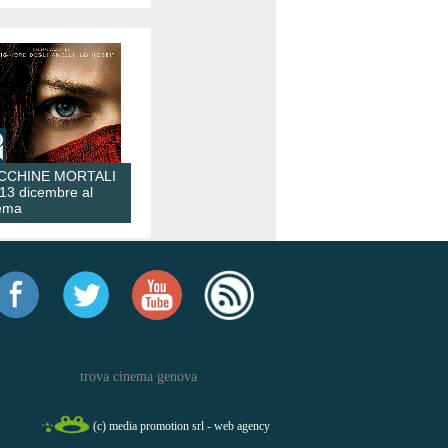
CCHINE MORTALI
 13 dicembre al
ema
trova cinema genova
(c) media promotion srl - web agency