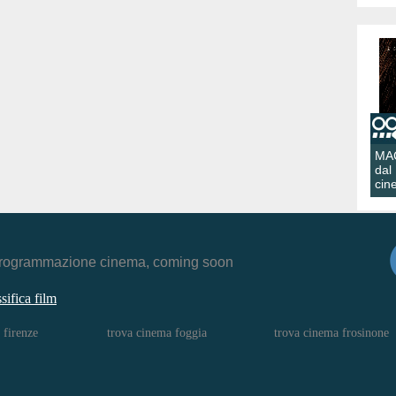
MA
dal
cin
r, programmazione cinema, coming soon
ssifica film
 firenze
trova cinema foggia
trova cinema frosinone