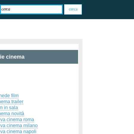
zie cinema
hede film
ema trailer
m in sala
nema novità
ova cinema roma
ova cinema milano
ova cinema napoli