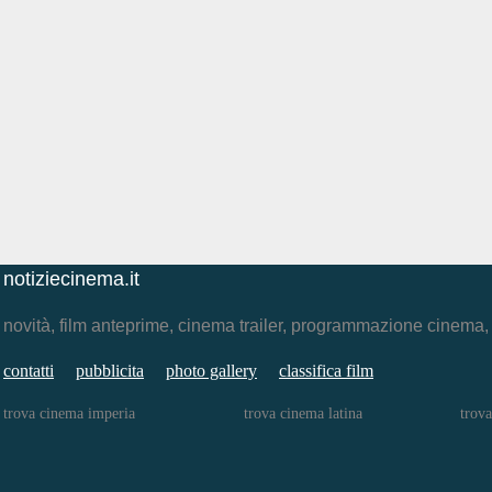
notiziecinema.it
novità, film anteprime, cinema trailer, programmazione cinema
contatti
pubblicita
photo gallery
classifica film
trova cinema imperia
trova cinema latina
trov