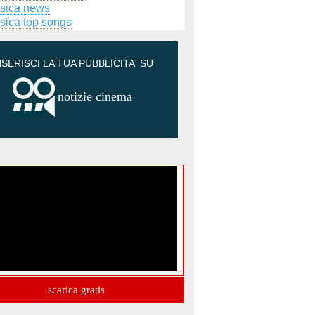
sica news
sica top songs
NSERISCI LA TUA PUBBLICITA' SU
notizie cinema
scarica gratis