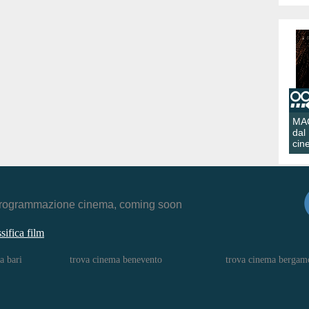
MA
dal
cin
r, programmazione cinema, coming soon
ssifica film
a bari
trova cinema benevento
trova cinema bergam