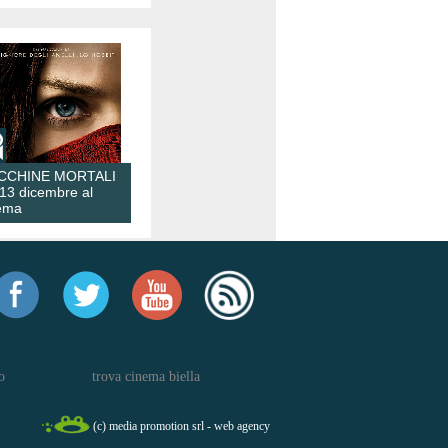
CCHINE MORTALI
 13 dicembre al
ema
o
trova cinema biella
(c) media promotion srl - web agency