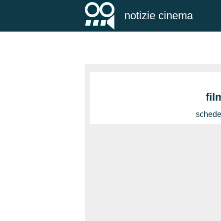
notizie cinema
fi
schede