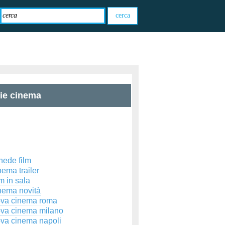
zie cinema
hede film
ema trailer
m in sala
nema novità
ova cinema roma
ova cinema milano
ova cinema napoli