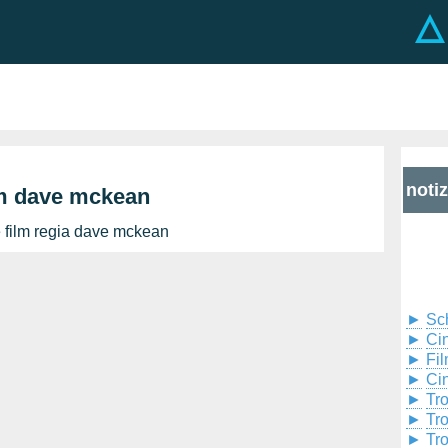
noti
lm dave mckean
 film regia dave mckean
►
Sc
►
Cin
►
Fil
►
Ci
►
Tr
►
Tr
►
Tr