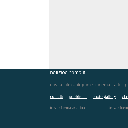
notiziecinema.it
novità, film anteprime, cinema traile
contatti
pubblicita
photo gallery
cla
trova cinema avellino
trova cinem