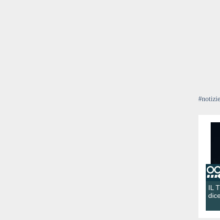
#notizi
IL 
dic