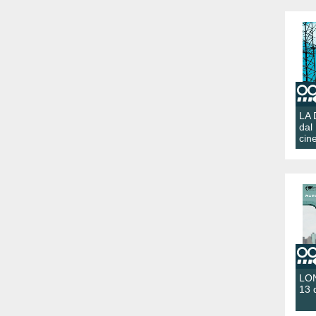
LA
dal
cin
LON
13 