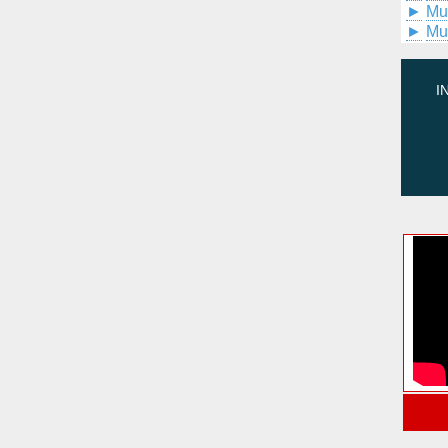
►
Mu
►
Mu
I