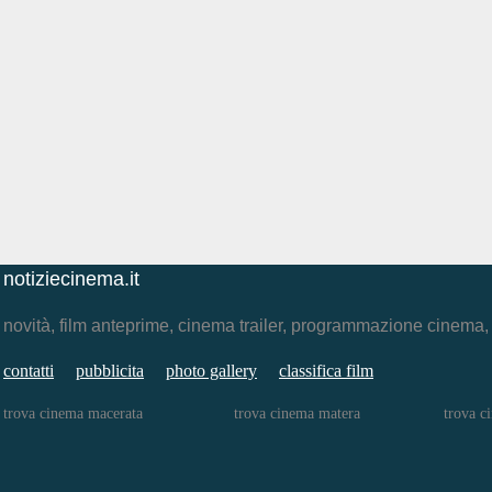
notiziecinema.it
novità, film anteprime, cinema trailer, programmazione cinema
contatti
pubblicita
photo gallery
classifica film
trova cinema macerata
trova cinema matera
trova c