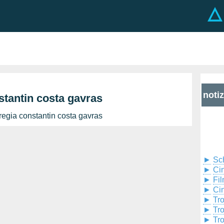
noti
stantin costa gavras
regia constantin costa gavras
►
Sc
►
Cin
►
Fil
►
Ci
►
Tr
►
Tr
►
Tr