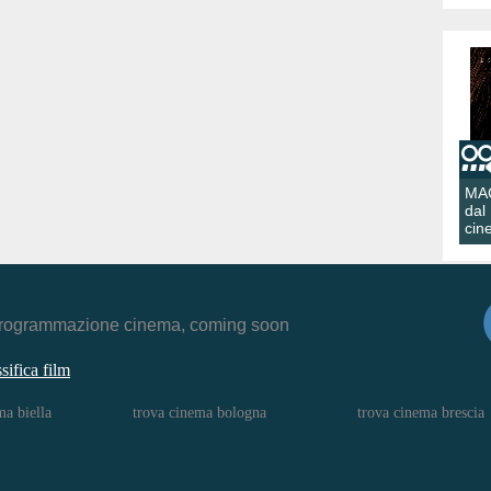
MA
dal
cin
r, programmazione cinema, coming soon
ssifica film
ma biella
trova cinema bologna
trova cinema brescia