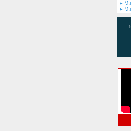
►
Mu
►
Mu
I