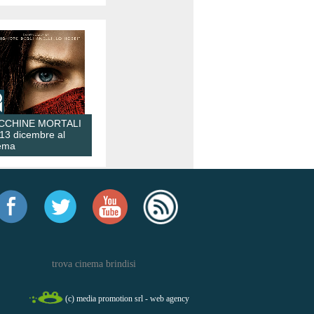
CCHINE MORTALI
 13 dicembre al
ema
trova cinema brindisi
(c) media promotion srl - web agency