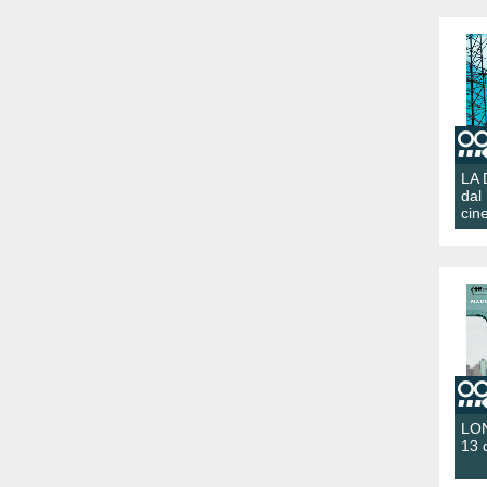
LA
dal
cin
LON
13 