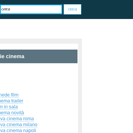
zie cinema
hede film
ema trailer
m in sala
nema novità
ova cinema roma
ova cinema milano
ova cinema napoli