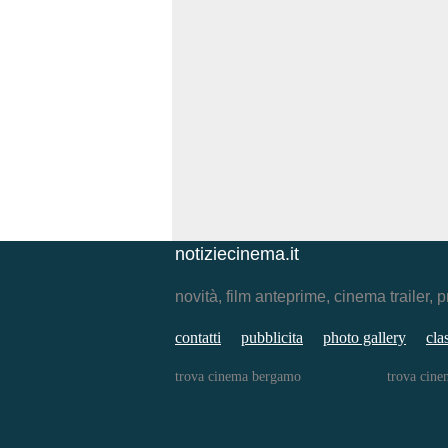
notiziecinema.it
novità, film anteprime, cinema traile
contatti
pubblicita
photo gallery
cla
trova cinema bergamo
trova cine