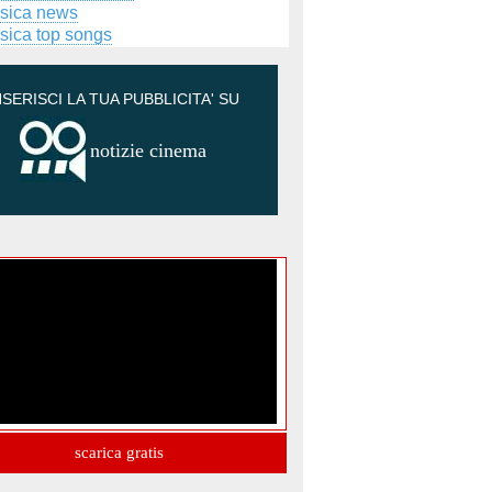
sica news
sica top songs
NSERISCI LA TUA PUBBLICITA' SU
notizie cinema
scarica gratis