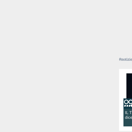
#notizi
IL 
dic