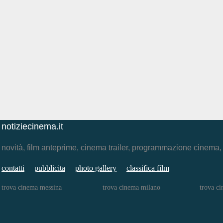
notiziecinema.it
novità, film anteprime, cinema trailer, programmazione cinema
contatti
pubblicita
photo gallery
classifica film
trova cinema messina
trova cinema milano
trova c