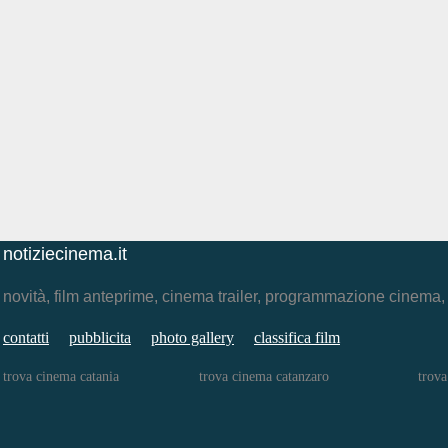
notiziecinema.it
novità, film anteprime, cinema trailer, programmazione cinema
contatti
pubblicita
photo gallery
classifica film
trova cinema catania
trova cinema catanzaro
trova