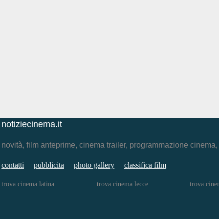
notiziecinema.it
novità, film anteprime, cinema trailer, programmazione cinema
contatti
pubblicita
photo gallery
classifica film
trova cinema latina
trova cinema lecce
trova cine